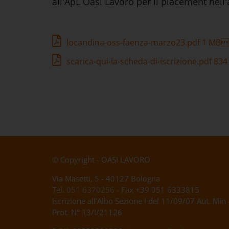
all'ApL Oasi Lavoro per il placement nell
locandina-oss-faenza-marzo23.pdf
1 MB
scarica-qui-la-scheda-di-iscrizione.pdf
834
© Copyright - OASI LAVORO
Via Masetti, 5 - 40127 Bologna
Tel.
051 6370256
- Fax +39 051 6333815
Iscrizione all’Albo Sezione I del 11/09/07 Aut. Min 
Prot. N° 13/I/21126