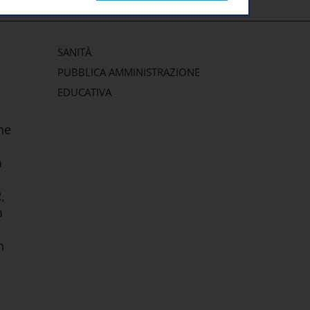
SANITÀ
PUBBLICA AMMINISTRAZIONE
EDUCATIVA
ne
a
,
a
n