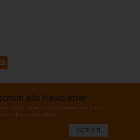
scriviti alla Newsletter
cevi tutte le ultime notizie e le ultime info di oasi
voro nella tua posta elettronica.
ISCRIVITI