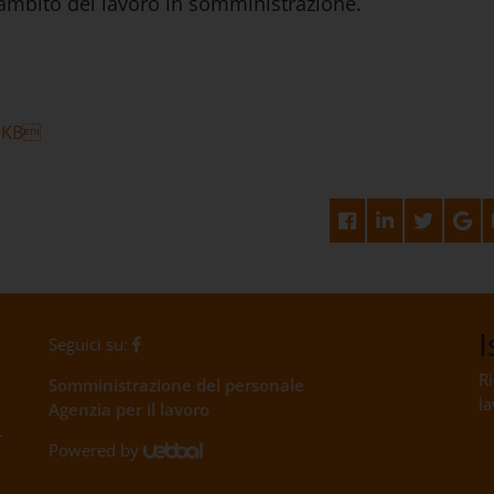
'ambito del lavoro in somministrazione.
 KB
I
Seguici su:
Ri
Somministrazione del personale
la
Agenzia per il lavoro
-
Powered by