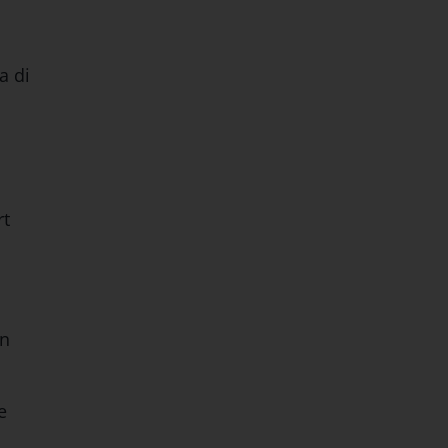
a di
rt
un
e