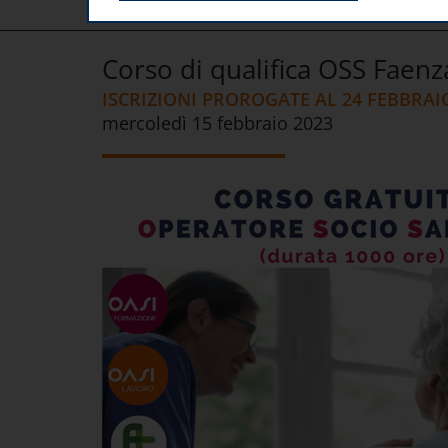
HOME
DIVISIONI SPECIALIZZATE
CORSI DI FORMAZION
Corso di qualifica OSS Faen
ISCRIZIONI PROROGATE AL 24 FEBBRAI
mercoledì 15 febbraio 2023