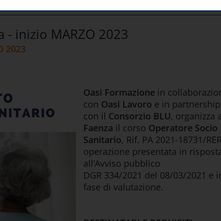
E
CORSO DI QUALIFICA OSS FAENZA - INIZIO MARZO 2023
za - inizio MARZO 2023
O 2023
Oasi Formazione
in collaborazio
con
Oasi Lavoro
e in partnership
con il
Consorzio BLU
, organizza 
Faenza
il corso
Operatore Socio
Sanitario
, Rif. PA 2021-18731/RER
operazione presentata in rispost
all’Avviso pubblico
DGR 334/2021 del 08/03/2021 e i
fase di valutazione.