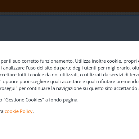
 per il suo corretto funzionamento. Utilizza inoltre cookie, propri 
nalizzare l'uso del sito da parte degli utenti per migliorarlo, oltre
PECIALIZZATE
LAVORA CON NOI
SEDI E CONTATTI
cettare tutti i cookie da noi utilizzati, o utilizzati da servizi di t
e" oppure puoi scegliere quali accettare e quali rifiutare premendo 
rosegui" per continuare la navigazione su questo sito accettando s
ndo "Gestione Cookies" a fondo pagina.
tra
cookie Policy
.