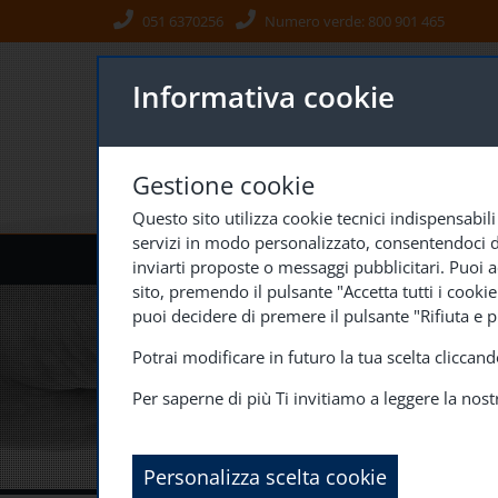
051 6370256
Numero verde:
800 901 465
Informativa cookie
Gestione cookie
Questo sito utilizza cookie tecnici indispensabili
servizi in modo personalizzato, consentendoci di a
CHI SIAMO
IL NETWORK
DIVISIONI S
inviarti proposte o messaggi pubblicitari. Puoi ac
sito, premendo il pulsante "Accetta tutti i cooki
puoi decidere di premere il pulsante "Rifiuta e p
Potrai modificare in futuro la tua scelta clicca
Per saperne di più Ti invitiamo a leggere la nos
Personalizza scelta cookie