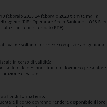
19 febbraio 2023
24 febbraio 2023
tramite mail a
ll’oggetto “RIF.: Operatore Socio Sanitario – OSS Fae
 solo scansioni in formato PDF).
erate valide soltanto le schede compilate adeguatame
iscale in corso di validità;
o posseduto; le persone straniere dovranno presentare 
hiarazione di valore;
o su Fondi FormaTemp.
entare il corso dovranno
rendere disponibile il loro