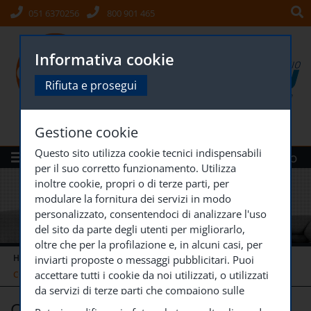
051 6370256
800 901 465
Informativa cookie
Rifiuta e prosegui
Gestione cookie
Questo sito utilizza cookie tecnici indispensabili
Menù
Siti Gruppo
per il suo corretto funzionamento. Utilizza
inoltre cookie, propri o di terze parti, per
modulare la fornitura dei servizi in modo
personalizzato, consentendoci di analizzare l'uso
del sito da parte degli utenti per migliorarlo,
oltre che per la profilazione e, in alcuni casi, per
HOME
DIVISIONI SPECIALIZZATE
CORSI DI FORMAZIONE
inviarti proposte o messaggi pubblicitari. Puoi
accettare tutti i cookie da noi utilizzati, o utilizzati
CORSO GRATUITO DI
...
da servizi di terze parti che compaiono sulle
Corso Gratuito di Tedesco
pagine di questo sito, premendo il pulsante