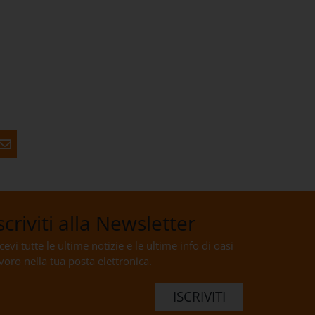
scriviti alla Newsletter
cevi tutte le ultime notizie e le ultime info di oasi
voro nella tua posta elettronica.
ISCRIVITI