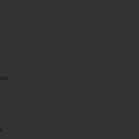
sta
i: