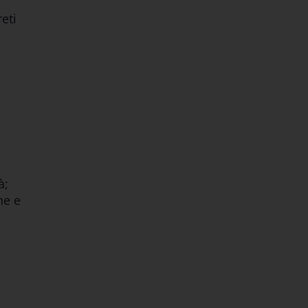
reti
à;
ne e