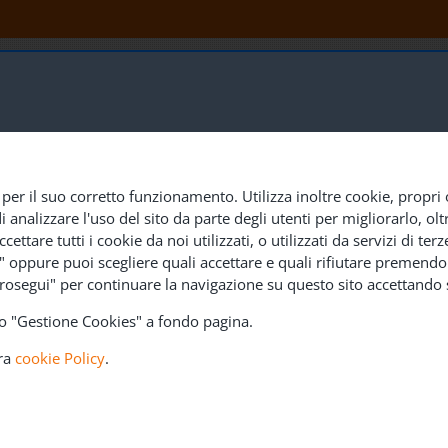
 per il suo corretto funzionamento. Utilizza inoltre cookie, propri 
nalizzare l'uso del sito da parte degli utenti per migliorarlo, oltre
PECIALIZZATE
LAVORA CON NOI
SEDI E CONTATTI
cettare tutti i cookie da noi utilizzati, o utilizzati da servizi di t
e" oppure puoi scegliere quali accettare e quali rifiutare premendo 
rosegui" per continuare la navigazione su questo sito accettando s
ndo "Gestione Cookies" a fondo pagina.
tra
cookie Policy
.