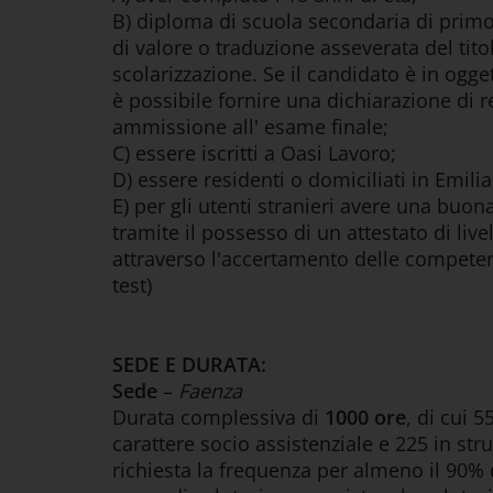
B) diploma di scuola secondaria di primo 
di valore o traduzione asseverata del titol
scolarizzazione. Se il candidato è in ogge
è possibile fornire una dichiarazione di r
ammissione all' esame finale;
C) essere iscritti a Oasi Lavoro;
D) essere residenti o domiciliati in Emil
E) per gli utenti stranieri avere una buon
tramite il possesso di un attestato di li
attraverso l'accertamento delle competen
test)
SEDE E DURATA:
Sede
–
Faenza
Durata complessiva di
1000 ore
, di cui 5
carattere socio assistenziale e 225 in str
richiesta la frequenza per almeno il 90%