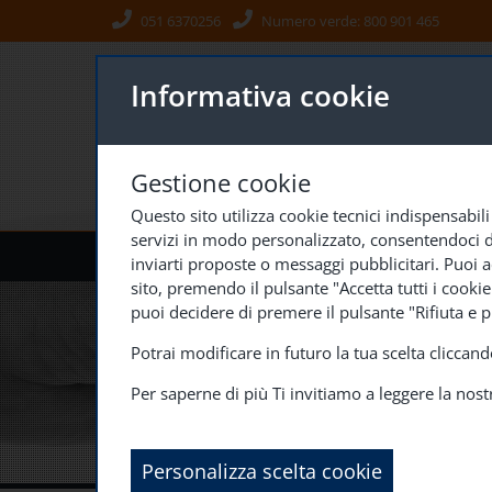
051 6370256
Numero verde:
800 901 465
Informativa cookie
Gestione cookie
Questo sito utilizza cookie tecnici indispensabili
servizi in modo personalizzato, consentendoci di a
CHI SIAMO
IL NETWORK
DIVISIONI S
inviarti proposte o messaggi pubblicitari. Puoi ac
sito, premendo il pulsante "Accetta tutti i cooki
puoi decidere di premere il pulsante "Rifiuta e p
Potrai modificare in futuro la tua scelta clicca
Per saperne di più Ti invitiamo a leggere la nos
Personalizza scelta cookie