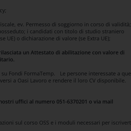
cy;
Fiscale, ev. Permesso di soggiorno in corso di validità;
posseduto; i candidati con titolo di studio straniero
se UE) o dichiarazione di valore (se Extra UE);
lasciata un Attestato di abilitazione con valore di
nitario.
o su Fondi FormaTemp. Le persone interessate a que
ersi a Oasi Lavoro e rendere il loro CV disponibile.
nostri uffici al numero 051-6370201 o via mail
azioni sul corso OSS e i moduli necessari per iscrivert