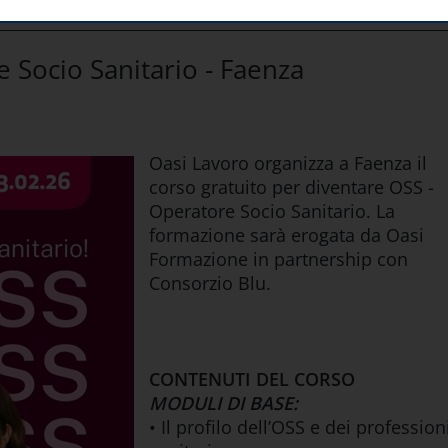
E
CORSO GRATUITO PER OPERATORE SOCIO SANITARIO - FAENZA
 Socio Sanitario - Faenza
Oasi Lavoro organizza a Faenza il
corso gratuito per diventare OSS -
Operatore Socio Sanitario. La
formazione sarà erogata da Oasi
Formazione in partnership con
Consorzio Blu.
CONTENUTI DEL CORSO
MODULI DI BASE:
• Il profilo dell’OSS e dei professioni