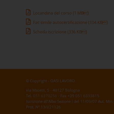
Locandina del corso
(1 MB)
Fac simile autocertificazione
(104 KB)
Scheda iscrizione
(336 KB)
© Copyright - OASI LAVORO
Via Masetti, 5 - 40127 Bologna
Tel.
051 6370256
- Fax +39 051 6333815
Iscrizione all’Albo Sezione I del 11/09/07 Aut. Min 
Prot. N° 13/I/21126