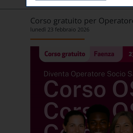
HOME
DIVISIONI SPECIALIZZATE
CORSI DI FORMAZION
Corso gratuito per Operatore
lunedì 23 febbraio 2026