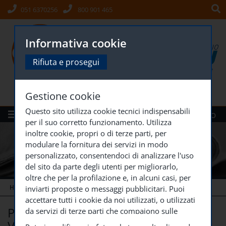
051 6370256
800 901 465
Informativa cookie
Rifiuta e prosegui
Gestione cookie
Questo sito utilizza cookie tecnici indispensabili
Menù
Siti Gruppo
per il suo corretto funzionamento. Utilizza
inoltre cookie, propri o di terze parti, per
modulare la fornitura dei servizi in modo
personalizzato, consentendoci di analizzare l'uso
del sito da parte degli utenti per migliorarlo,
oltre che per la profilazione e, in alcuni casi, per
HOME
NEWS, EVENTI E ATTIVITÀ
PROGETTO
...
inviarti proposte o messaggi pubblicitari. Puoi
accettare tutti i cookie da noi utilizzati, o utilizzati
Progetto orientamento al lavoro
da servizi di terze parti che compaiono sulle
pagine di questo sito, premendo il pulsante
Voghera_edizione 2019