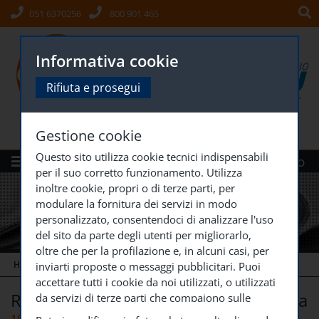
051 6370256
800 901 465
Informativa cookie
Rifiuta e prosegui
Gestione cookie
Questo sito utilizza cookie tecnici indispensabili
Menù
Siti Gruppo
per il suo corretto funzionamento. Utilizza
inoltre cookie, propri o di terze parti, per
modulare la fornitura dei servizi in modo
personalizzato, consentendoci di analizzare l'uso
del sito da parte degli utenti per migliorarlo,
oltre che per la profilazione e, in alcuni casi, per
HOME
NEWS, EVENTI E ATTIVITÀ
RECRUITING DAY
...
inviarti proposte o messaggi pubblicitari. Puoi
accettare tutti i cookie da noi utilizzati, o utilizzati
RECRUITING DAY OPERAI_ Novafeltria
da servizi di terze parti che compaiono sulle
pagine di questo sito, premendo il pulsante