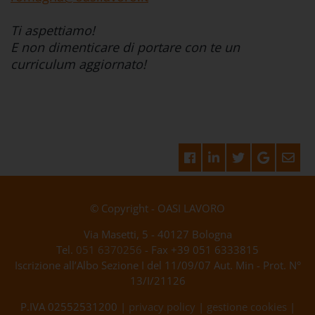
Ti aspettiamo!
E non dimenticare di portare con te un
curriculum aggiornato!
© Copyright - OASI LAVORO
Via Masetti, 5 - 40127 Bologna
Tel.
051 6370256
- Fax +39 051 6333815
Iscrizione all’Albo Sezione I del 11/09/07 Aut. Min - Prot. N°
13/I/21126
P.IVA 02552531200 |
privacy policy
|
gestione cookies
|