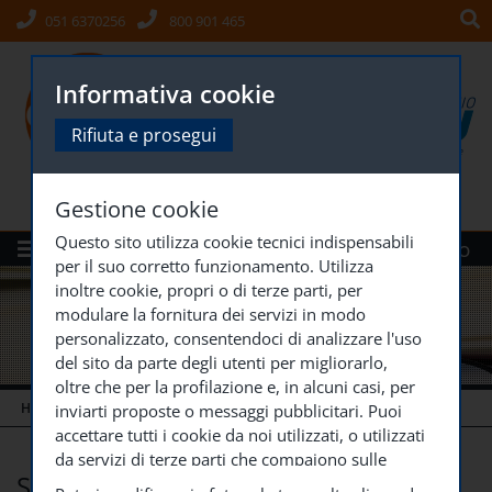
051 6370256
800 901 465
Informativa cookie
Rifiuta e prosegui
Gestione cookie
Questo sito utilizza cookie tecnici indispensabili
Menù
Siti Gruppo
per il suo corretto funzionamento. Utilizza
inoltre cookie, propri o di terze parti, per
modulare la fornitura dei servizi in modo
personalizzato, consentendoci di analizzare l'uso
del sito da parte degli utenti per migliorarlo,
oltre che per la profilazione e, in alcuni casi, per
HOME
SOCIETÀ TRASPARENTE
inviarti proposte o messaggi pubblicitari. Puoi
accettare tutti i cookie da noi utilizzati, o utilizzati
da servizi di terze parti che compaiono sulle
Società trasparente
pagine di questo sito, premendo il pulsante